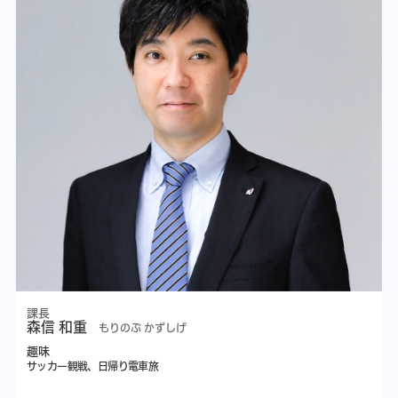
課長
森信 和重
もりのぶ かずしげ
趣味
サッカー観戦、日帰り電車旅