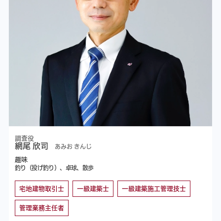
調査役
網尾 欣司
あみお きんじ
趣味
釣り（投げ釣り）、卓球、散歩
宅地建物取引士
一級建築士
一級建築施工管理技士
管理業務主任者