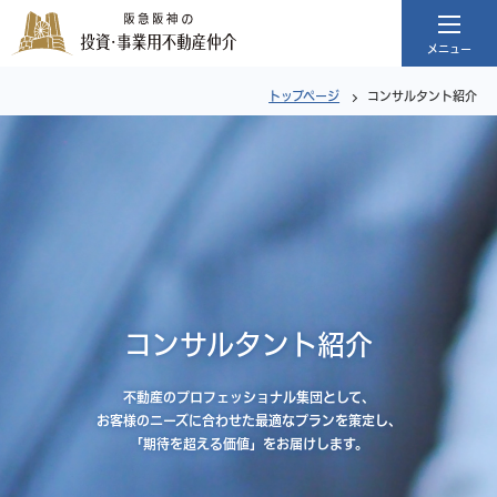
メニュー
トップページ
コンサルタント紹介
トップページ
私たちの強み
ソリューション事例
売却・査定依頼
コンサルタント紹介
コンサルタント紹介
不動産のプロフェッショナル集団として、
不動産コラム
お客様のニーズに合わせた
最適なプランを策定し、
「期待を超える価値」をお届けします。
物件査定依頼