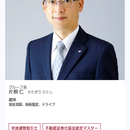
グループ長
片桐 仁
かたぎり ひとし
趣味
家庭菜園、映画鑑賞、ドライブ
宅地建物取引士
不動産証券化協会認定マスター