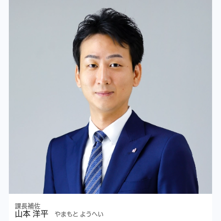
課長補佐
山本 洋平
やまもと ようへい