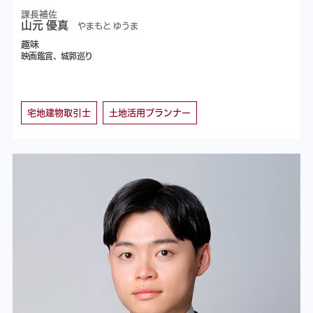
課長補佐
山元 優真
やまもと ゆうま
趣味
映画鑑賞、城郭巡り
宅地建物取引士
土地活用プランナー