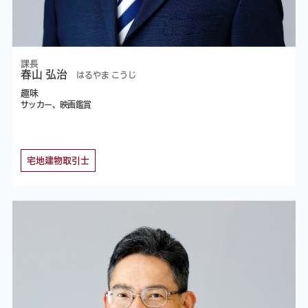
課長
春山 弘治
はるやま こうじ
趣味
サッカー、映画鑑賞
宅地建物取引士